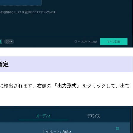
指定
に検出されます。右側の
「出力形式」
をクリックして、出て
。