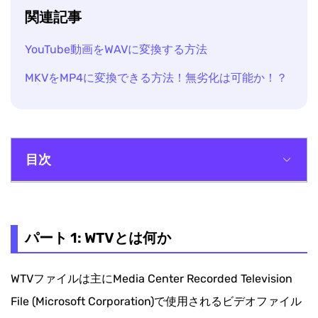
関連記事
YouTube動画をWAVに変換する方法
MKVをMP4に変換できる方法！無劣化は可能か！？
目次
パート 1: WTVとは何か
パート 2: WTVを変換する手順
パート 1: WTVとは何か
WTVファイルは主にMedia Center Recorded Television
File (Microsoft Corporation)で使用されるビデオファイル