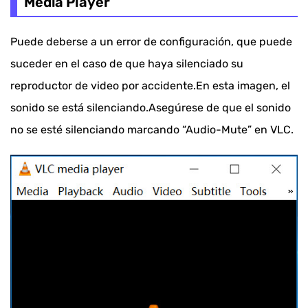
Media Player
Consejo 3.Restablecer las preferencias de audio
Puede deberse a un error de configuración, que puede
de VLC Media Player
suceder en el caso de que haya silenciado su
Consejo 4.Ajuste la configuración de audio de
reproductor de video por accidente.En esta imagen, el
VLC en Preferencias
sonido se está silenciando.Asegúrese de que el sonido
Consejo 5.Marcó "Deshabilitar todas las
no se esté silenciando marcando “Audio-Mute” en VLC.
mejoras" en el Panel de control.
Consejo 6.Convierta el video a otro formato