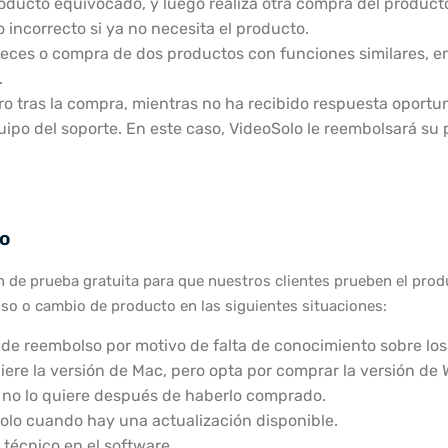
ucto equivocado, y luego realiza otra compra del producto 
 incorrecto si ya no necesita el producto.
ces o compra de dos productos con funciones similares, en 
.
stro tras la compra, mientras no ha recibido respuesta oportu
ipo del soporte. En este caso, VideoSolo le reembolsará su p
o
 de prueba gratuita para que nuestros clientes prueben el produ
so o cambio de producto en las siguientes situaciones:
 de reembolso por motivo de falta de conocimiento sobre los 
uiere la versión de Mac, pero opta por comprar la versión de
no lo quiere después de haberlo comprado.
Solo cuando hay una actualización disponible.
técnico en el software.