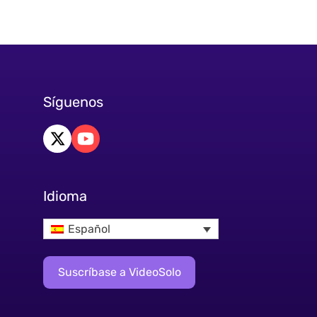
Síguenos
Idioma
Español
Suscríbase a VideoSolo