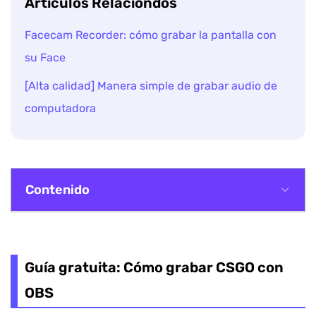
Artículos Relaciondos
Facecam Recorder: cómo grabar la pantalla con
su Face
[Alta calidad] Manera simple de grabar audio de
computadora
Contenido
Guía gratuita: Cómo grabar CSGO con OBS
Grabe el juego de CSGO de forma profesional
Guía gratuita: Cómo grabar CSGO con
OBS