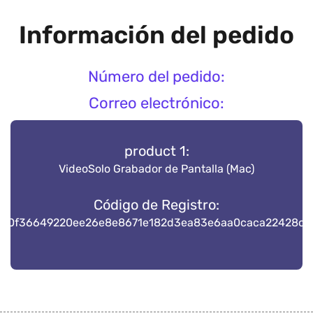
Información del pedido
Número del pedido:
Correo electrónico:
product 1:
VideoSolo Grabador de Pantalla (Mac)
Código de Registro:
8e0f36649220ee26e8e8671e182d3ea83e6aa0caca22428c8