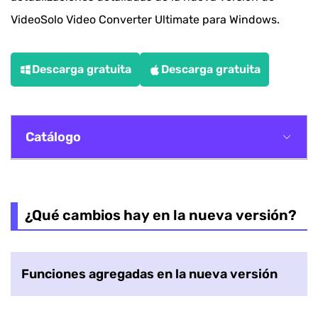
VideoSolo Video Converter Ultimate para Windows.
Descarga gratuita
Descarga gratuita
Catálogo
¿Qué cambios hay en la nueva versión?
¿Cuánto más rápido es la velocidad de
¿Qué cambios hay en la nueva versión?
conversión?
Funciones agregadas en la nueva versión