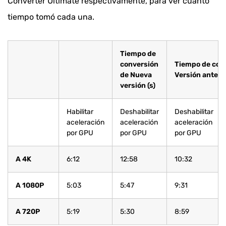
Converter Ultimate respectivamente, para ver cuánto
tiempo tomó cada una.
Tiempo de
conversión
Tiempo de con
de Nueva
Versión anterio
versión (s)
Habilitar
Deshabilitar
Deshabilitar
aceleración
aceleración
aceleración
por GPU
por GPU
por GPU
A 4K
6:12
12:58
10:32
A 1080P
5:03
5:47
9:31
A 720P
5:19
5:30
8:59