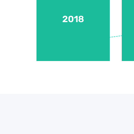
VideoSolo foi fundado
2018
2018