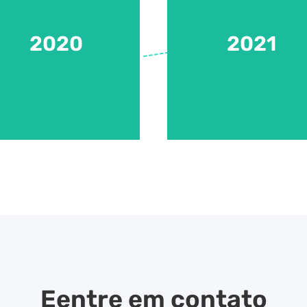
produtos multimídias
Mais de 50 funcionários
Oferecemos uma série de
2020
2021
2020
2021
Eentre em contato