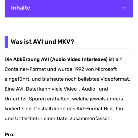
Inhalte
Was ist AVI und MKV?
Methode 1. AVI in MKV umwandeln - VideoSolo
Was ist AVI und MKV?
Video Converter
Die
Abkürzung AVI (Audio Video Interleave)
ist ein
Methode 2. AVI to MKV konvertieren mit
Container-Format und wurde 1992 von Microsoft
HanBrake
eingeführt, und bis heute noch beliebtes Videoformat.
Methode 3. AVI zu MKV online Converter
Eine AVI-Datei kann viele Video-, Audio- und
Untertitel-Spuren enthalten, welche jeweils anders
kodiert sind. Deshalb kann das AVI-Format Bild, Ton
und Untertitel in einer Datei zusammenfassen.
Pro: