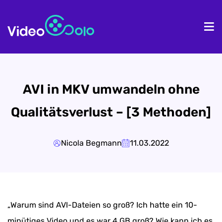
Homepage
Pr
AVI in MKV umwandeln ohne
Qualitätsverlust – [3 Methoden]
Nicola Begmann
11.03.2022
„Warum sind AVI-Dateien so groß? Ich hatte ein 10-
minütiges Video und es war 4 GB groß? Wie kann ich es