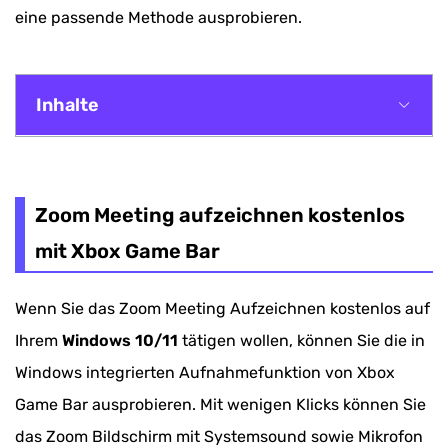
eine passende Methode ausprobieren.
Inhalte
Zoom Meeting aufzeichnen kostenlos mit Xbox
Game Bar
Zoom Meeting aufzeichnen kostenlos
Zoom Bildschirm aufnehmen mit Ton via
mit Xbox Game Bar
Desktop-Recorder
Wenn Sie das Zoom Meeting Aufzeichnen kostenlos auf
Zoom Meeting aufnehmen mit Online Screen
Ihrem
Windows 10/11
tätigen wollen, können Sie die in
Recorder
Windows integrierten Aufnahmefunktion von Xbox
Zoom Meeting Aufzeichnung via Chrome
Game Bar ausprobieren. Mit wenigen Klicks können Sie
Erweiterung
das Zoom Bildschirm mit Systemsound sowie Mikrofon