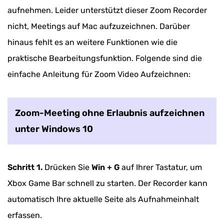
Zoom Meeting aufzeichnen als Teilnehmer
aufnehmen. Leider unterstützt dieser Zoom Recorder
nicht, Meetings auf Mac aufzuzeichnen. Darüber
Zoom ohne Erlaubnis aufnehmen: Welches ist
hinaus fehlt es an weitere Funktionen wie die
der beste Weg?
praktische Bearbeitungsfunktion. Folgende sind die
Zusammenfassung
einfache Anleitung für Zoom Video Aufzeichnen:
FAQs zur Aufnahme von Zoom-Meeting
Zoom-Meeting ohne Erlaubnis aufzeichnen
unter Windows 10
Schritt 1.
Drücken Sie
Win + G
auf Ihrer Tastatur, um
Xbox Game Bar schnell zu starten. Der Recorder kann
automatisch Ihre aktuelle Seite als Aufnahmeinhalt
erfassen.