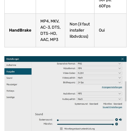
60Fps
MP4, MKV,
Non (il faut
AC-3, DTS,
HandBrake
installer
Oui
DTS-HD,
libdvdcss)
AAC, MP3