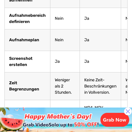
aufnehmen
Aufnahmebereich
Nein
Ja
Nei
definieren
Aufnahmeplan
Nein
Ja
Nei
Screenshot
Ja
Ja
Nei
erstellen
Weniger
Keine Zeit-
Wen
Zeit
als 2
Beschränkungen
als
Begrenzungen
Stunden.
in Vollversion.
Min
MP4, MOV,
Ausgabe
WebM, F4V,
MP4
We
Videoformat
WebM, MPEG-TS,
GIF