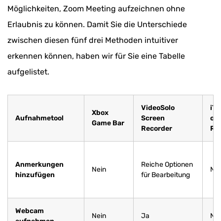
Möglichkeiten, Zoom Meeting aufzeichnen ohne
Erlaubnis zu können. Damit Sie die Unterschiede
zwischen diesen fünf drei Methoden intuitiver
erkennen können, haben wir für Sie eine Tabelle
aufgelistet.
VideoSolo
iTo
Xbox
Aufnahmetool
Screen
onl
Game Bar
Recorder
Re
Anmerkungen
Reiche Optionen
Nein
Nei
hinzufügen
für Bearbeitung
Webcam
Nein
Ja
Nei