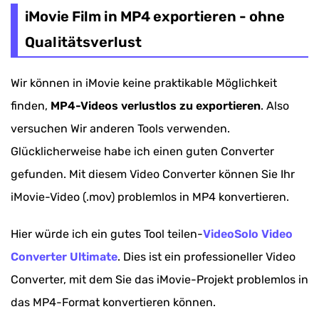
Qualitätsverlust
iMovie Film in MP4 exportieren - ohne
Videos direkt von iMovie als MP4 exportieren
Qualitätsverlust
iMovie File zu MP4 konvertieren mit online
Wir können in iMovie keine praktikable Möglichkeit
Converter
finden,
MP4-Videos verlustlos zu exportieren
. Also
iMovie Format ändern nach dem Umbenennen
versuchen Wir anderen Tools verwenden.
Zusammenfassung
Glücklicherweise habe ich einen guten Converter
gefunden. Mit diesem Video Converter können Sie Ihr
iMovie-Video (.mov) problemlos in MP4 konvertieren.
Hier würde ich ein gutes Tool teilen-
VideoSolo Video
Converter Ultimate
. Dies ist ein professioneller Video
Converter, mit dem Sie das iMovie-Projekt problemlos in
das MP4-Format konvertieren können.