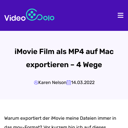
Homepage
Pr
iMovie Film als MP4 auf Mac
exportieren – 4 Wege
Karen Nelson
14.03.2022
Warum exportiert der iMovie meine Dateien immer in
das.mov-Format? Vor kurzem bin ich auf dieses