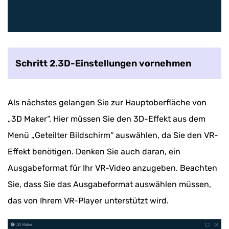
Schritt 2.3D-Einstellungen vornehmen
Als nächstes gelangen Sie zur Hauptoberfläche von
„3D Maker“. Hier müssen Sie den 3D-Effekt aus dem
Menü „Geteilter Bildschirm“ auswählen, da Sie den VR-
Effekt benötigen. Denken Sie auch daran, ein
Ausgabeformat für Ihr VR-Video anzugeben. Beachten
Sie, dass Sie das Ausgabeformat auswählen müssen,
das von Ihrem VR-Player unterstützt wird.