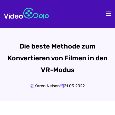
Homepage
Pr
Die beste Methode zum
Konvertieren von Filmen in den
VR-Modus
Karen Nelson
21.03.2022