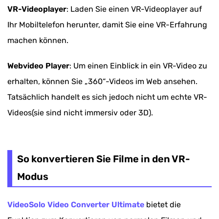
VR-Videoplayer
: Laden Sie einen VR-Videoplayer auf
Ihr Mobiltelefon herunter, damit Sie eine VR-Erfahrung
machen können.
Webvideo Player
: Um einen Einblick in ein VR-Video zu
erhalten, können Sie „360“-Videos im Web ansehen.
Tatsächlich handelt es sich jedoch nicht um echte VR-
Videos(sie sind nicht immersiv oder 3D).
So konvertieren Sie Filme in den VR-
Modus
VideoSolo Video Converter Ultimate
bietet die