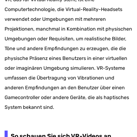
Computertechnologie, die Virtual-Reality-Headsets
verwendet oder Umgebungen mit mehreren
Projektionen, manchmal in Kombination mit physischen
Umgebungen oder Requisiten, um realistische Bilder,
Töne und andere Empfindungen zu erzeugen, die die
physische Präsenz eines Benutzers in einer virtuellen
oder imaginären Umgebung simulieren. VR-Systeme
umfassen die Übertragung von Vibrationen und
anderen Empfindungen an den Benutzer über einen
Gamecontroller oder andere Geräte, die als haptisches
System bekannt sind.
So schauen Sie sich VR-Videos an