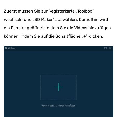
Zuerst müssen Sie zur Registerkarte „Toolbox“
wechseln und „3D Maker“ auswählen. Daraufhin wird
ein Fenster geöffnet, in dem Sie die Videos hinzufügen
können, indem Sie auf die Schaltfläche „+“ klicken.