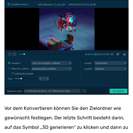
Vor dem Konvertieren können Sie den Zielordner wie
gewünscht festlegen. Der letzte Schritt besteht darin,
auf das Symbol „3D generieren“ zu klicken und dann zu