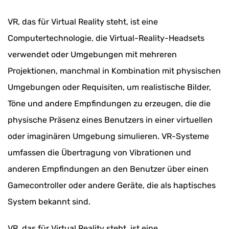
VR, das für Virtual Reality steht, ist eine
Computertechnologie, die Virtual-Reality-Headsets
verwendet oder Umgebungen mit mehreren
Projektionen, manchmal in Kombination mit physischen
Umgebungen oder Requisiten, um realistische Bilder,
Töne und andere Empfindungen zu erzeugen, die die
physische Präsenz eines Benutzers in einer virtuellen
oder imaginären Umgebung simulieren. VR-Systeme
umfassen die Übertragung von Vibrationen und
anderen Empfindungen an den Benutzer über einen
Gamecontroller oder andere Geräte, die als haptisches
System bekannt sind.
VR, das für Virtual Reality steht, ist eine