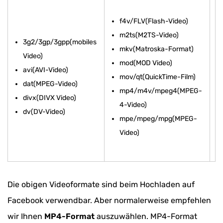
VideoSolo v.s. Online Video Converter
f4v/FLV(Flash-Video)
FAQS zum Facebook Video Hochladen
m2ts(M2TS-Video)
3g2/3gp/3gpp(mobiles
mkv(Matroska-Format)
Video)
mod(MOD Video)
avi(AVI-Video)
mov/qt(QuickTime-Film)
dat(MPEG-Video)
mp4/m4v/mpeg4(MPEG-
divx(DIVX Video)
4-Video)
dv(DV-Video)
mpe/mpeg/mpg(MPEG-
Video)
Die obigen Videoformate sind beim Hochladen auf
Facebook verwendbar. Aber normalerweise empfehlen
wir Ihnen
MP4-Format
auszuwählen. MP4-Format