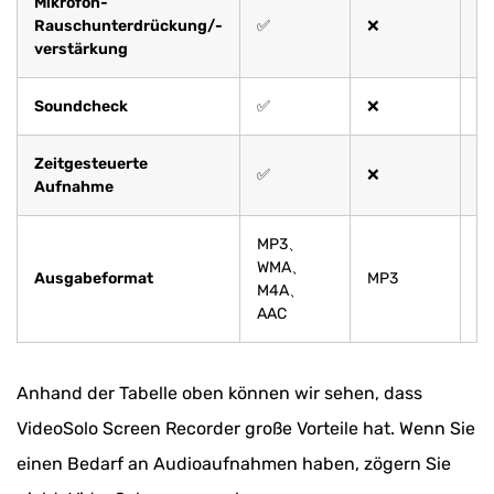
Mikrofon-
Rauschunterdrückung/-
✅
❌
❌
verstärkung
Soundcheck
✅
❌
❌
Zeitgesteuerte
✅
❌
❌
Aufnahme
MP3、
WMA、
Ausgabeformat
MP3
M
M4A、
AAC
Anhand der Tabelle oben können wir sehen, dass
VideoSolo Screen Recorder große Vorteile hat. Wenn Sie
einen Bedarf an Audioaufnahmen haben, zögern Sie