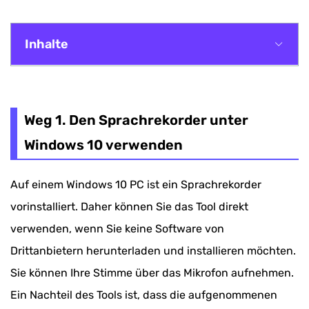
Inhalte
Weg 1. Den Sprachrekorder unter Windows 10
verwenden
Weg 1. Den Sprachrekorder unter
Weg 2. PC-Sound aufnehmen mit Recorder-
Windows 10 verwenden
Software
Auf einem Windows 10 PC ist ein Sprachrekorder
Weg 3. Ton aufnehmen unter Windows 10 Online
vorinstalliert. Daher können Sie das Tool direkt
Welche Methode soll ich auswählen?
verwenden, wenn Sie keine Software von
Fazit
Drittanbietern herunterladen und installieren möchten.
Sie können Ihre Stimme über das Mikrofon aufnehmen.
FAQs
Ein Nachteil des Tools ist, dass die aufgenommenen