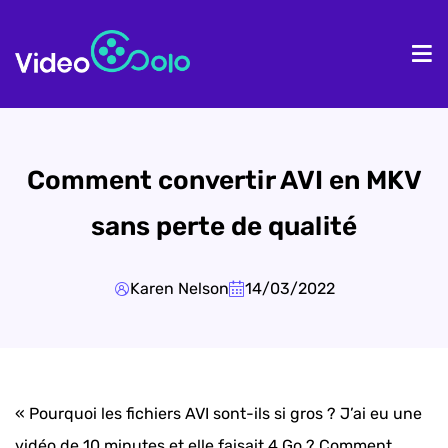
Accueil
Pr
Comment convertir AVI en MKV
sans perte de qualité
Karen Nelson
14/03/2022
« Pourquoi les fichiers AVI sont-ils si gros ? J’ai eu une
vidéo de 10 minutes et elle faisait 4 Go ? Comment