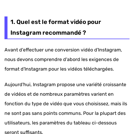
1. Quel est le format vidéo pour Instagram
recommandé ?
1. Quel est le format vidéo pour
Convertisseur vidéo pour Instagram : Démarrer
Instagram recommandé ?
une conversion vidéo Instagram rapide et facile
Avant d'effectuer une conversion vidéo d'Instagram,
Contenu étendu : Quelles est les différences
nous devons comprendre d'abord les exigences de
entre les cinq formats pour Instagram ?
format d'Instagram pour les vidéos téléchargées.
Aujourd'hui, Instagram propose une variété croissante
de vidéos et de nombreux paramètres varient en
fonction du type de vidéo que vous choisissez, mais ils
ne sont pas sans points communs. Pour la plupart des
utilisateurs, les paramètres du tableau ci-dessous
seront suffisants.