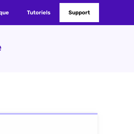
que
Tutoriels
Support
e