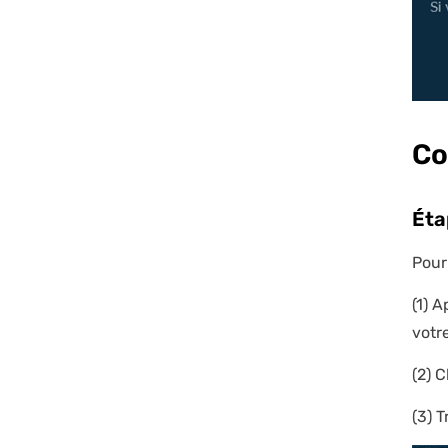
Co
Éta
Pour
(1) 
votr
(2) C
(3) 