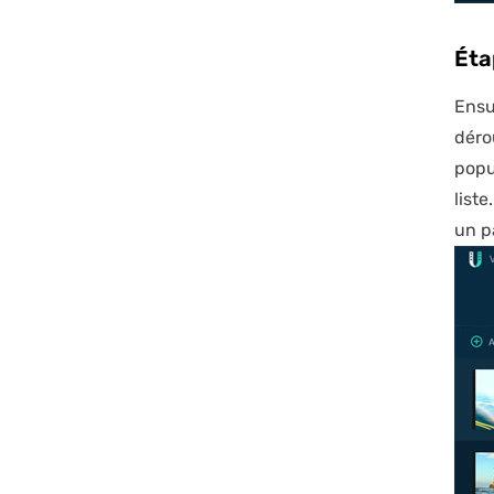
Éta
Ensu
déro
popu
liste
un pa