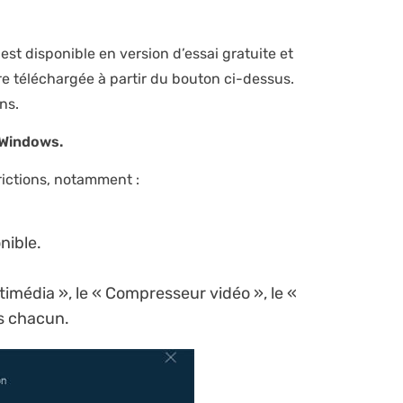
st disponible en version d’essai gratuite et
re téléchargée à partir du bouton ci-dessus.
ns.
n Windows
.
trictions, notamment :
nible.
imédia », le « Compresseur vidéo », le «
rs chacun.