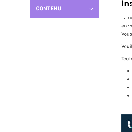
In
CONTENU
La n
en v
Vous
Veui
Tout