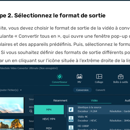
pe 2. Sélectionnez le format de sortie
ite, vous devez choisir le format de sortie de la vidéo à conv
ulante « Convertir tous en », qui ouvre une fenêtre pop-up 
laires et des appareils prédéfinis. Puis, sélectionnez le for
. Si vous souhaitez définir des formats de sortie différents po
r un en cliquant sur l’icône située à l’extrême droite de la l