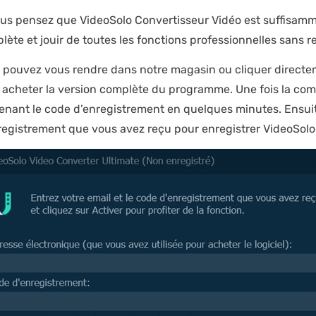
ous pensez que VideoSolo Convertisseur Vidéo est suffisamm
lète et jouir de toutes les fonctions professionnelles sans re
 pouvez vous rendre dans notre magasin ou cliquer directe
 acheter la version complète du programme. Une fois la co
enant le code d’enregistrement en quelques minutes. Ensuite
registrement que vous avez reçu pour enregistrer VideoSolo