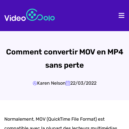
Accueil
Pr
Comment convertir MOV en MP4
sans perte
Karen Nelson
22/03/2022
Normalement, MOV (QuickTime File Format) est
compatible avec la plupart des lecteurs multimédias,