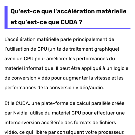
qu'est-ce que CUDA ?
Qu'est-ce que l'accélération matérielle
Le convertisseur vidéo CUDA le plus rapide
et qu'est-ce que CUDA ?
Comment convertir une vidéo à l'aide de
L’accélération matérielle parle principalement de
l'accélération CUDA/GPU
l’utilisation de GPU (unité de traitement graphique)
avec un CPU pour améliorer les performances du
matériel informatique. Il peut être appliqué à un logiciel
de conversion vidéo pour augmenter la vitesse et les
performances de la conversion vidéo/audio.
Et le CUDA, une plate-forme de calcul parallèle créée
par Nvidia, utilise du matériel GPU pour effectuer une
interconversion accélérée des formats de fichiers
vidéo, ce qui libère par conséquent votre processeur.