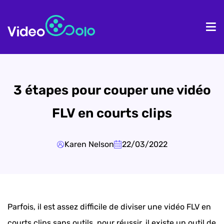
Accueil
Pr
3 étapes pour couper une vidéo
FLV en courts clips
Karen Nelson
22/03/2022
Parfois, il est assez difficile de diviser une vidéo FLV en
courts clips sans outils, pour réussir, il existe un outil de