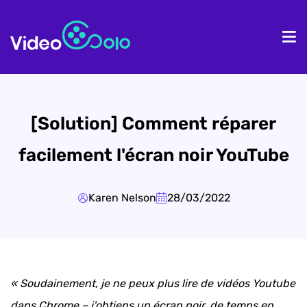
Accueil
Pr
[Solution] Comment réparer
facilement l'écran noir YouTube
Karen Nelson
28/03/2022
« Soudainement, je ne peux plus lire de vidéos Youtube
dans Chrome – j'obtiens un écran noir, de temps en