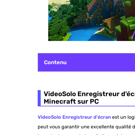
Contenu
VideoSolo Enregistreur d'écran - Le me
VideoSolo Enregistreur d'éc
OBS - Un logiciel professionnel pour l
Minecraft sur PC
Bandicam - Enregistreur d'écran Minc
VideoSolo Enregistreur d'écran
est un logi
peut vous garantir une excellente qualité d