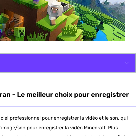
illeur choix pour enregistrer Minecraft sur PC
ran - Le meilleur choix pour enregistrer
'enregistrement Minecraft
raft pour Windows
ciel professionnel pour enregistrer la vidéo et le son, qui
'image/son pour enregistrer la vidéo Minecraft. Plus