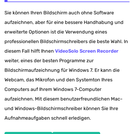
Windows 7 Online
Sie können Ihren Bildschirm auch ohne Software
Methode 3. Bildschirm unter Windows 7
aufzeichnen, aber für eine bessere Handhabung und
aufnehmen via PowerPoint
erweiterte Optionen ist die Verwendung eines
Methode 4. Bildschirm unter Windows 7 mit
professionellen Bildschirmschreibers die beste Wahl. In
Problemaufzeichnung aufnehmen
diesem Fall hilft Ihnen
VideoSolo Screen Recorder
Fazit
weiter, eines der besten Programme zur
Bildschirmaufzeichnung für Windows 7. Er kann die
FAQs über Bildschirmaufnahme unter Windows
Webcam, das Mikrofon und den Systemton Ihres
7
Computers auf Ihrem Windows 7-Computer
aufzeichnen. Mit diesem benutzerfreundlichen Mac-
und Windows-Bildschirmschreiber können Sie Ihre
Aufnahmeaufgaben schnell erledigen.