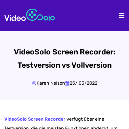
Homepage
Pr
VideoSolo Screen Recorder:
Testversion vs Vollversion
Karen Nelson
25/ 03/2022
VideoSolo Screen Recorder
verfügt über eine
Testversion, die die meisten Funktionen abdeckt, um