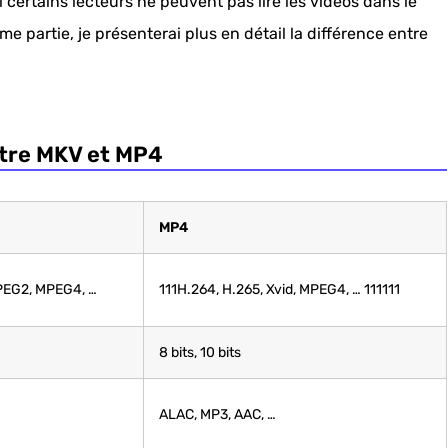
certains lecteurs ne peuvent pas lire les vidéos dans le
partie, je présenterai plus en détail la différence entre
ntre MKV et MP4
MP4
PEG2, MPEG4, …
111H.264, H.265, Xvid, MPEG4, … 111111
8 bits, 10 bits
ALAC, MP3, AAC, …