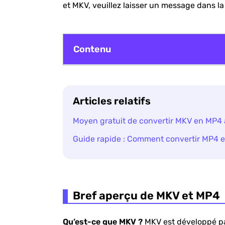
et MKV, veuillez laisser un message dans l
Contenu
Bref aperçu de MKV et MP4
Articles relatifs
MKV vs MP4 : différences entre MKV e
Moyen gratuit de convertir MKV en MP4 
Top Video Converter pour convertir d
Guide rapide : Comment convertir MP4 
Bref aperçu de MKV et MP4
Qu’est-ce que MKV ?
MKV est développé p