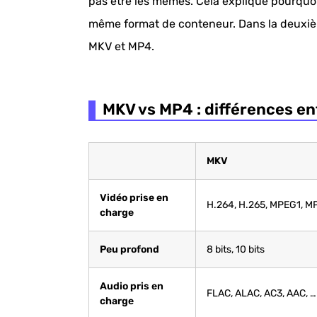
pas être les mêmes. Cela explique pourquoi 
même format de conteneur. Dans la deuxième 
MKV et MP4.
MKV vs MP4 : différences e
MKV
Vidéo prise en
H.264, H.265, MPEG1, M
charge
Peu profond
8 bits, 10 bits
Audio pris en
FLAC, ALAC, AC3, AAC, …
charge