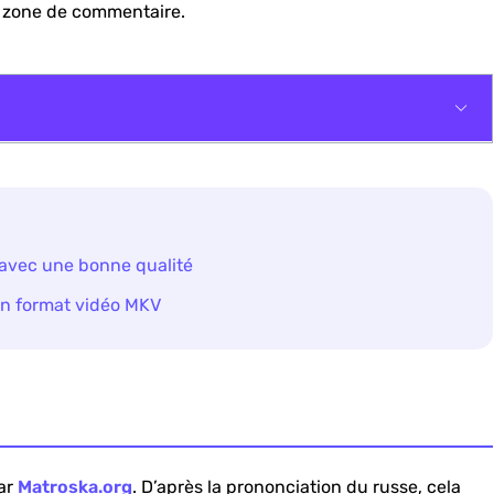
a zone de commentaire.
t MP4
avec une bonne qualité
es vidéos en MKV/MP4
en format vidéo MKV
ar
Matroska.org
. D’après la prononciation du russe, cela