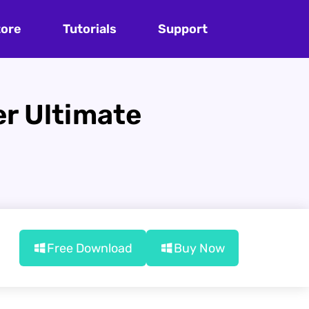
tore
Tutorials
Support
er Ultimate
Free Download
Buy Now