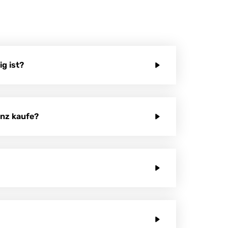
g ist?
enz kaufe?